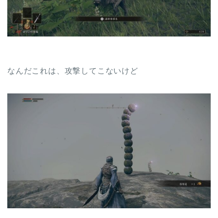
なんだこれは、攻撃してこないけど