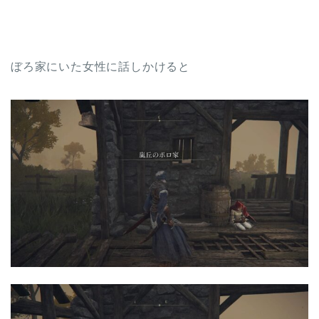
ぼろ家にいた女性に話しかけると