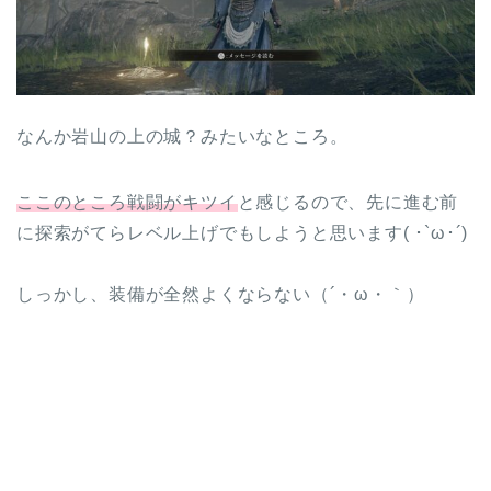
なんか岩山の上の城？みたいなところ。
ここのところ戦闘がキツイ
と感じるので、先に進む前
に探索がてらレベル上げでもしようと思います( ･`ω･´)
しっかし、装備が全然よくならない（´・ω・｀）