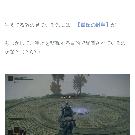
生えてる敵の見ている先には、
【嵐丘の封牢】
が
もしかして、牢屋を監視する目的で配置されているの
かな？（？д？）