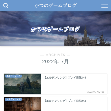
かつのゲームブログ
かつのゲームブログ
― ARCHIVES ―
2022年 7月
エルデンリング
【エルデンリング】プレイ日記#44
2022年7月24日
エルデンリング
【エルデンリング】プレイ日記#43