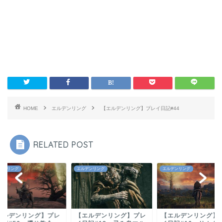
HOME
エルデンリング
【エルデンリング】プレイ日記#44
RELATED POST
デンリング
エルデンリング
エルデンリング
エルデンリング】プレ
【エルデンリング】プレ
【エルデンリング】