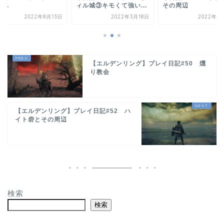
ル城③キモくて強い...
その周辺
ニエへ
2022年3月18日
2022年11月3日
2022年8
【エルデンリング】プレイ日記#50 燻
り教会
【エルデンリング】プレイ日記#52 ハ
イト砦とその周辺
検索
検索