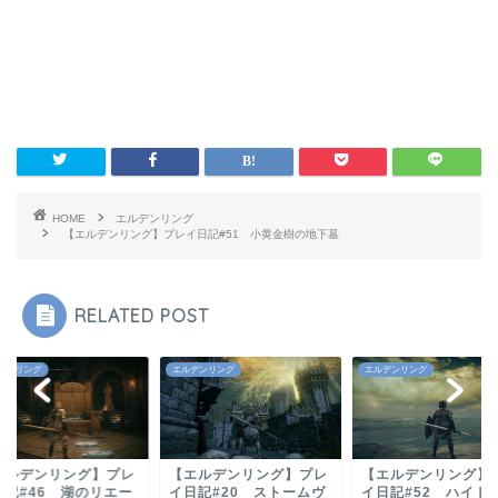
HOME
エルデンリング
【エルデンリング】プレイ日記#51 小黄金樹の地下墓
RELATED POST
デンリング
エルデンリング
エルデンリング
エルデンリング】プレ
【エルデンリング】プレ
【エルデンリング】
日記#20 ストームヴ
イ日記#52 ハイト砦と
イ日記#46 湖のリ