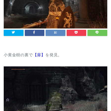
小黄金樹の裏で
【扉】
を発見。