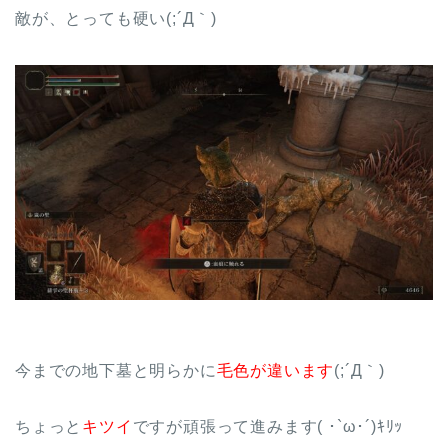
敵が、とっても硬い(;´Д｀)
今までの地下墓と明らかに
毛色が違います
(;´Д｀)
ちょっと
キツイ
ですが頑張って進みます( ･`ω･´)ｷﾘｯ