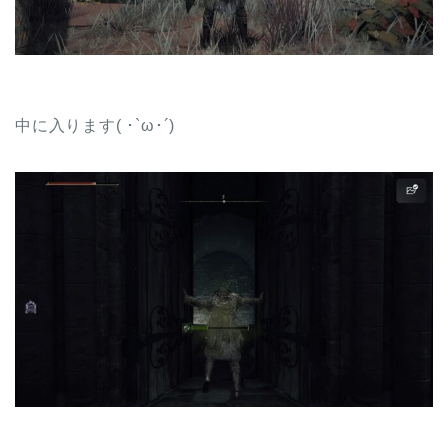
中に入ります( ･`ω･´)