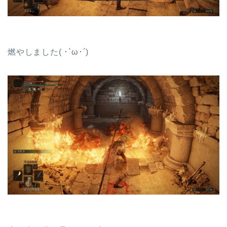
燃やしました( ･`ω･´)