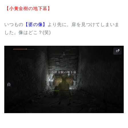
【小黄金樹の地下墓】
いつもの
【婆の像】
より先に、扉を見つけてしまいま
した。像はどこ？(笑)