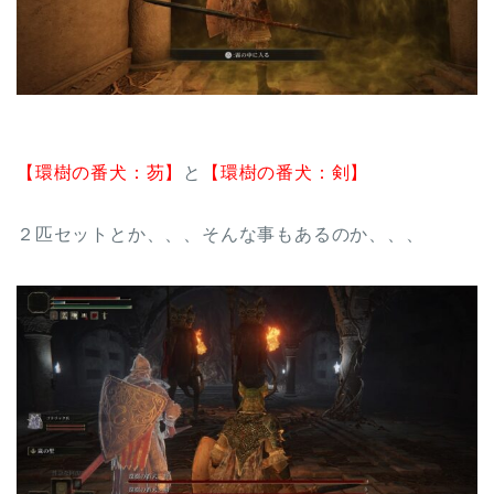
【環樹の番犬：芴】
と
【環樹の番犬：剣】
２匹セットとか、、、そんな事もあるのか、、、