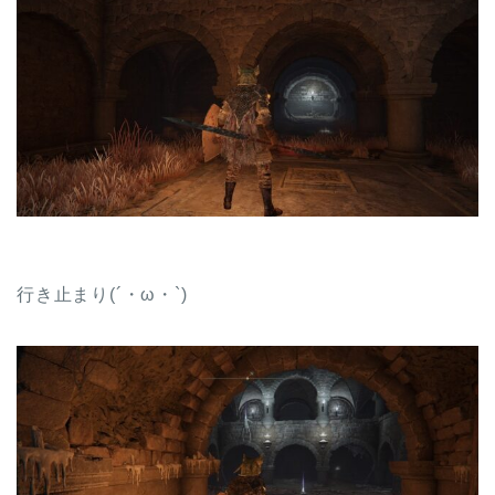
行き止まり(´・ω・`)