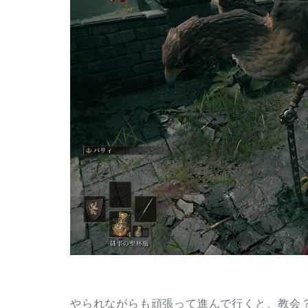
やられながらも頑張って進んで行くと、教会