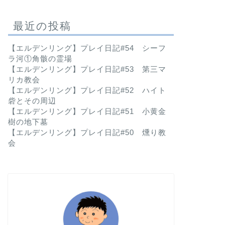
最近の投稿
【エルデンリング】プレイ日記#54 シーフ
ラ河①角骸の霊場
【エルデンリング】プレイ日記#53 第三マ
リカ教会
【エルデンリング】プレイ日記#52 ハイト
砦とその周辺
【エルデンリング】プレイ日記#51 小黄金
樹の地下墓
【エルデンリング】プレイ日記#50 燻り教
会