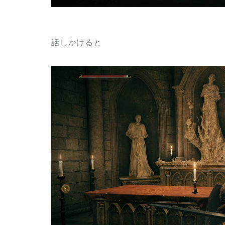
話しかけると