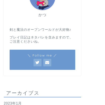
かつ
剣と魔法のオープンワールドが大好物♪
プレイ日記はネタバレを含みますので、
ご注意くださいね。
＼ Follow me ／
アーカイブス
2023年1月