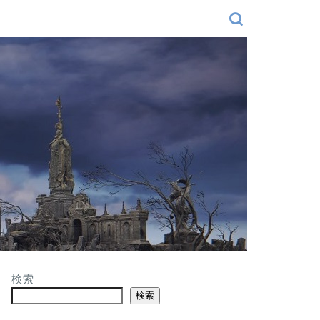
検索
検索