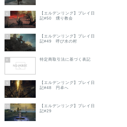
【エルデンリング】プレイ日
6
記#50 燻り教会
【エルデンリング】プレイ日
7
記#49 呼び水の村
特定商取引法に基づく表記
8
【エルデンリング】プレイ日
9
記#48 円卓へ
【エルデンリング】プレイ日
10
記#29