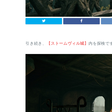
引き続き、
【ストームヴィル城】
内を探検です(