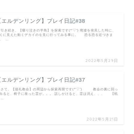
【エルデンリング】プレイ日記#38
き続き、【啜り泣きの半島】を探索です(*'▽') 廃墟を発見した時に、
くに見えた動くデカイのを見に行ってみる事に。 恐る恐る近づきま
。 …
2022年5月29日
【エルデンリング】プレイ日記#37
て、【巡礼教会】の周辺から探索再開です(*'▽') 教会の裏に回っ
みると、椅子に座った霊が。。。 話しかけると、霊は消え、、、 【戦
 …
2022年5月21日