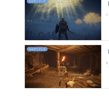
エルデンリング
引
て
エルデンリング
引
ま