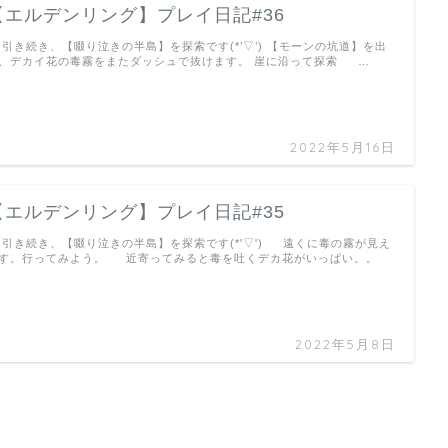
【エルデンリング】プレイ日記#36
き続き、【啜り泣きの半島】を探索です(*’▽’) 【モーンの坑道】を出
、デカイ花の毒霧をまたダッシュで抜けます。 崖に沿って探索 …
2022年5月16日
【エルデンリング】プレイ日記#35
き続き、【啜り泣きの半島】を探索です(*'▽') 遠くに毒の霧が見え
す。行ってみよう。 近寄ってみると毒を吐くデカ花がいっぱい。。
…
2022年5月8日