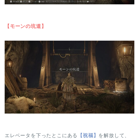
【モーンの坑道】
エレベータを下ったとこにある
【祝福】
を解放して、