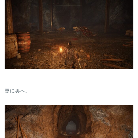
更に奥へ。