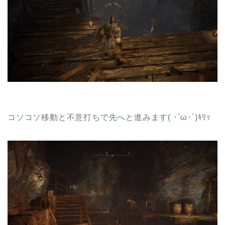
コソコソ移動と不意打ちで先へと進みます( ･`ω･´)ｷﾘｯ