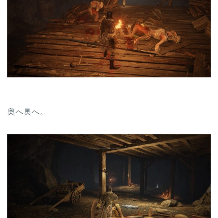
奥へ奥へ。