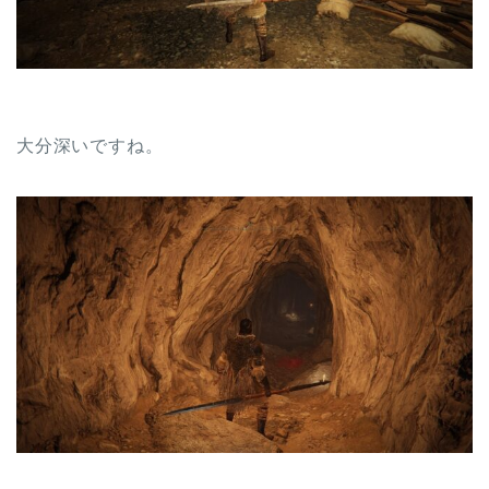
大分深いですね。