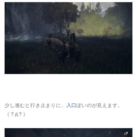
少し進むと行き止まりに、
入口
ぽいのが見えます。
（？д？）