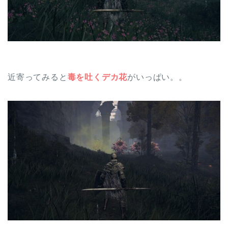
近寄ってみると
毒を吐くデカ花
がいっぱい。。