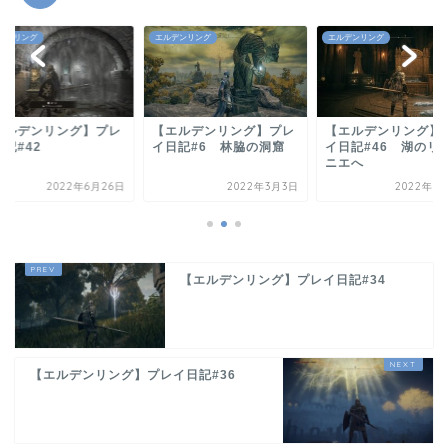
デンリング
エルデンリング
エルデンリング
エルデンリング】プレ
【エルデンリング】プレ
【エルデンリング】
日記#6 林脇の洞窟
イ日記#46 湖のリエー
イ日記#42
ニエへ
2022年3月3日
2022年8月13日
2022年6月
【エルデンリング】プレイ日記#34
【エルデンリング】プレイ日記#36