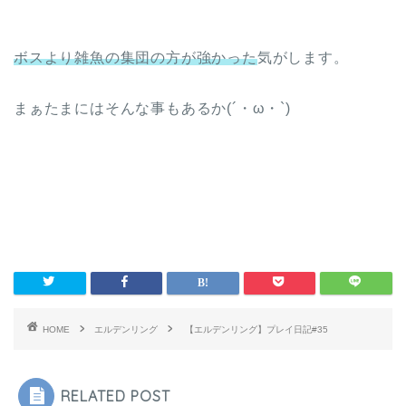
ボスより雑魚の集団の方が強かった
気がします。
まぁたまにはそんな事もあるか(´・ω・`)
HOME
エルデンリング
【エルデンリング】プレイ日記#35
RELATED POST