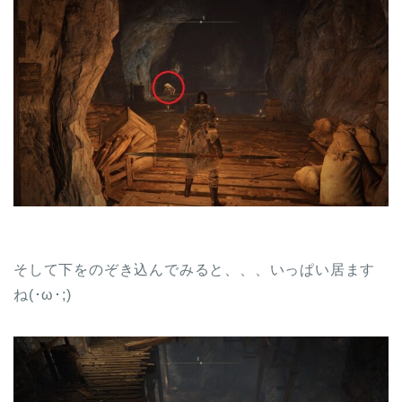
そして下をのぞき込んでみると、、、いっぱい居ます
ね(･ω･;)