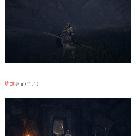
坑道
発見(*’▽’)