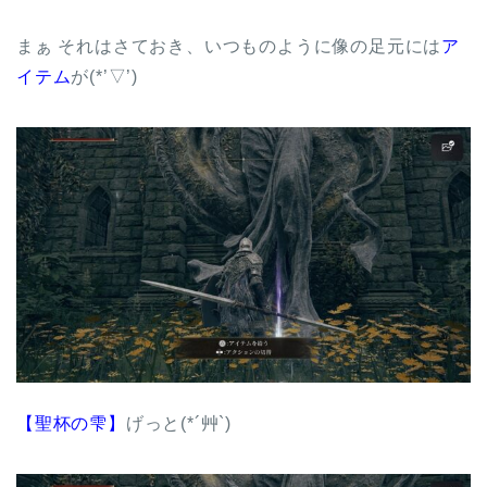
まぁ それはさておき、いつものように像の足元には
ア
イテム
が(*’▽’)
【聖杯の雫】
げっと(*´艸`)