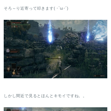
そろ～り近寄って叩きます( ･`ω･´)
しかし間近で見るとほんとキモイですね。。