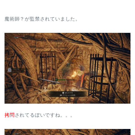
魔術師？が監禁されていました。
拷問
されてるぽいですね。。。