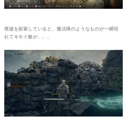
廃墟を探索していると、魔法陣のようなものが一瞬現
れてキモイ敵が、、、