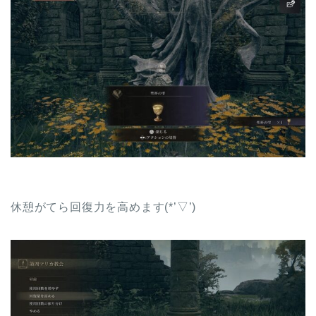
休憩がてら回復力を高めます(*’▽’)