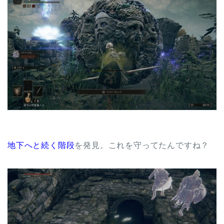
地下へと続く階段
を発見。これを守ってたんですね？