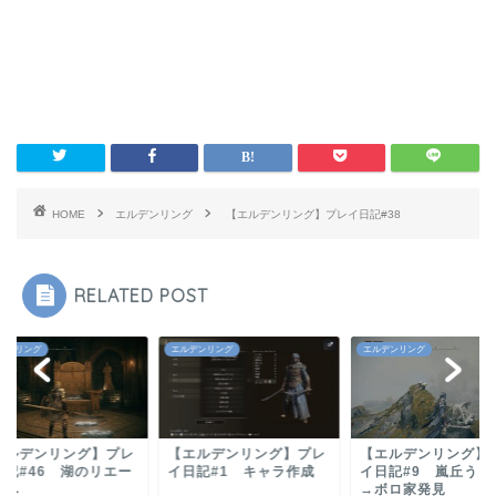
HOME
エルデンリング
【エルデンリング】プレイ日記#38
RELATED POST
デンリング
エルデンリング
エルデンリング
エルデンリング】プレ
【エルデンリング】プレ
【エルデンリング】
日記#46 湖のリエー
イ日記#1 キャラ作成
イ日記#9 嵐丘うろ
エへ
→ボロ家発見