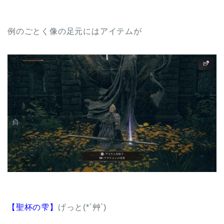
例のごとく像の足元にはアイテムが
【聖杯の雫】
げっと(*´艸`)