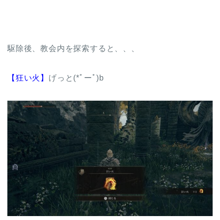
駆除後、教会内を探索すると、、、
【狂い火】
げっと(*ﾟーﾟ)b