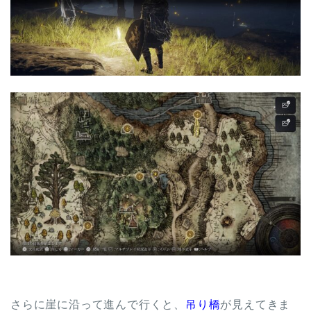
さらに崖に沿って進んで行くと、
吊り橋
が見えてきま