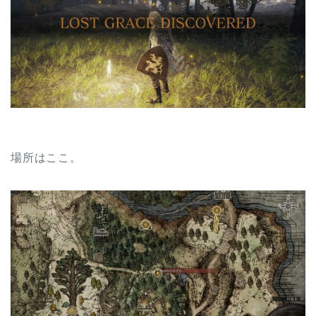
場所はここ。