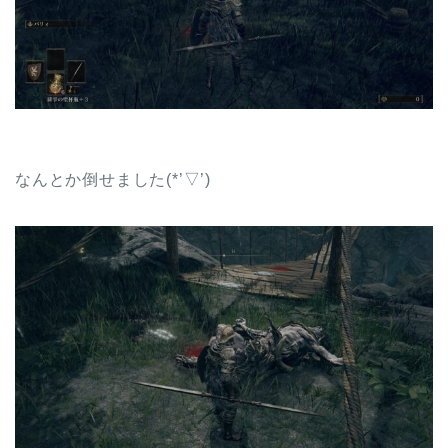
なんとか倒せました(*’▽’)