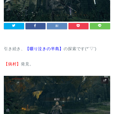
引き続き、
【啜り泣きの半島】
の探索です(*’▽’)
【病村】
発見。