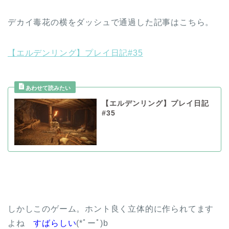
デカイ毒花の横をダッシュで通過した記事はこちら。
【エルデンリング】プレイ日記#35
【エルデンリング】プレイ日記
#35
しかしこのゲーム。ホント良く立体的に作られてます
よね
すばらしい
(*ﾟーﾟ)b