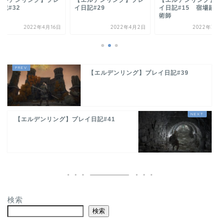
エルデンリング】プレ
【エルデンリング】プレ
【エルデンリング】
日記#29
イ日記#15 宿場跡の魔
イ日記#32
術師
2022年4月2日
2022年3月12日
2022年4
【エルデンリング】プレイ日記#39
【エルデンリング】プレイ日記#41
検索
検索