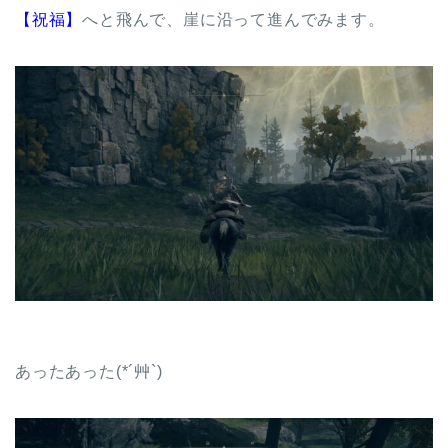
【祝福】
へと飛んで、崖に沿って進んでみます。
あったあった(*´艸`)