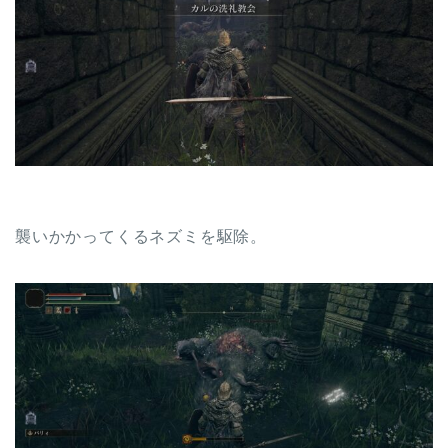
襲いかかってくるネズミを駆除。