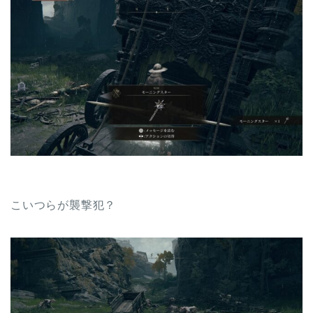
こいつらが襲撃犯？