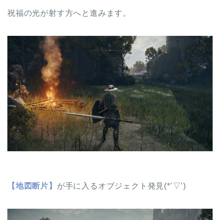
祝福の光が射す方へと進みます。
【地図断片】
が手に入るオブジェクト発見(*’▽’)