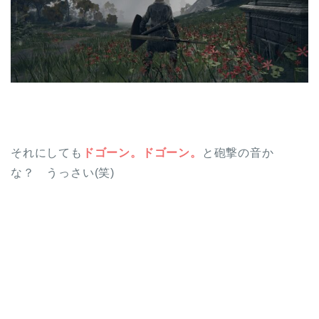
それにしても
ドゴーン。ドゴーン。
と砲撃の音か
な？ うっさい(笑)