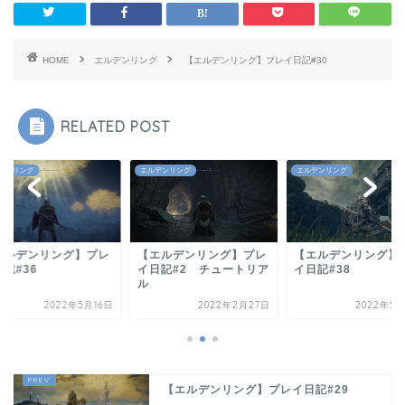
HOME
エルデンリング
【エルデンリング】プレイ日記#30
RELATED POST
デンリング
エルデンリング
エルデンリング
エルデンリング】プレ
【エルデンリング】プレ
【エルデンリング】
日記#2 チュートリア
イ日記#38
イ日記#36
2022年2月27日
2022年5月29日
2022年5
【エルデンリング】プレイ日記#29