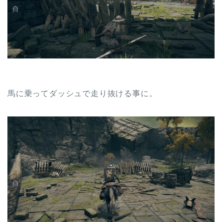
馬に乗ってダッシュで走り抜ける事に。