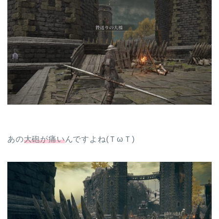
あの
大砲が痛い
んですよね(ＴωＴ)