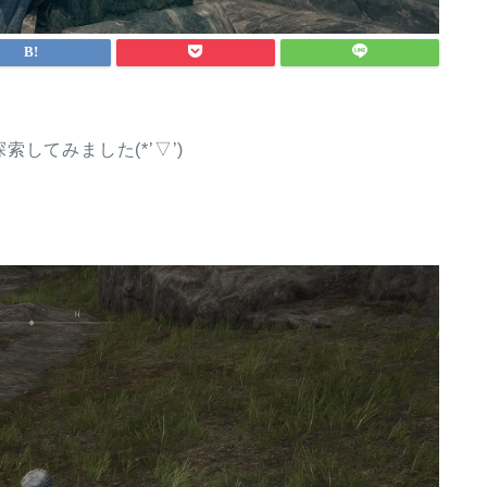
してみました(*’▽’)