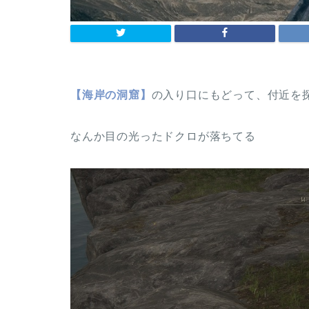
【海岸の洞窟】
の入り口にもどって、付近を探索
なんか目の光ったドクロが落ちてる