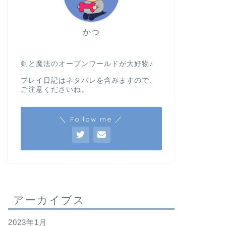
かつ
剣と魔法のオープンワールドが大好物♪
プレイ日記はネタバレを含みますので、
ご注意くださいね。
＼ Follow me ／
アーカイブス
2023年1月