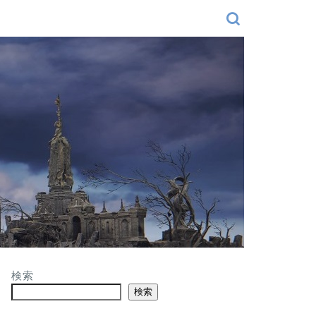
検索
検索