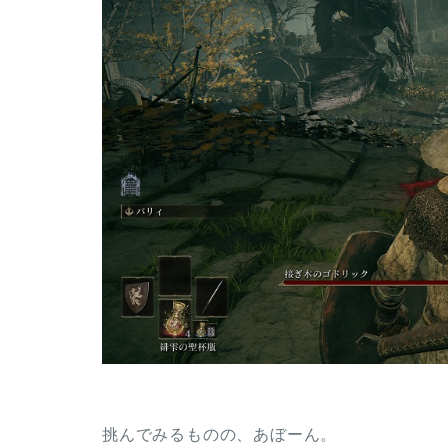
挑んでみるものの、あぼーん。