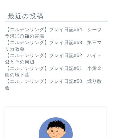
最近の投稿
【エルデンリング】プレイ日記#54 シーフ
ラ河①角骸の霊場
【エルデンリング】プレイ日記#53 第三マ
リカ教会
【エルデンリング】プレイ日記#52 ハイト
砦とその周辺
【エルデンリング】プレイ日記#51 小黄金
樹の地下墓
【エルデンリング】プレイ日記#50 燻り教
会