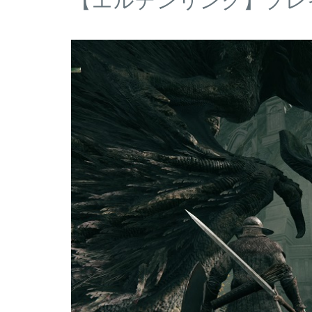
【エルデンリング】プレイ